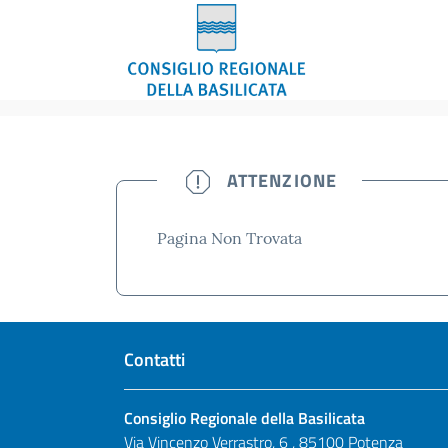
NON TROVATA
ATTENZIONE
Pagina Non Trovata
Contatti
Consiglio Regionale della Basilicata
Via Vincenzo Verrastro, 6 , 85100 Potenza